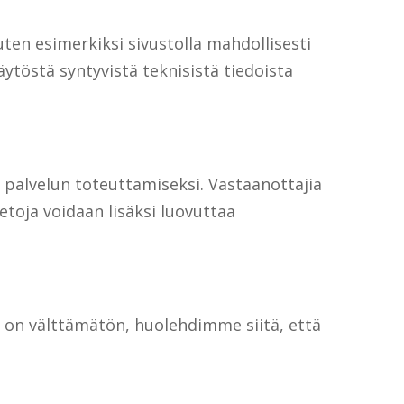
ten esimerkiksi sivustolla mahdollisesti
ytöstä syntyvistä teknisistä tiedoista
n palvelun toteuttamiseksi. Vastaanottajia
ietoja voidaan lisäksi luovuttaa
rto on välttämätön, huolehdimme siitä, että