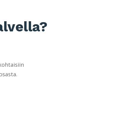
lvella?
kohtaisiin
osasta.