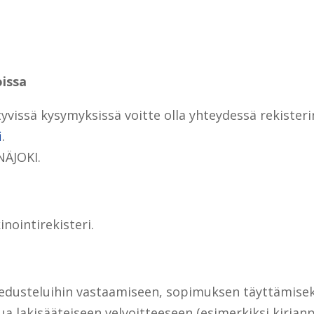
oissa
ittyvissä kysymyksissä voitte olla yhteydessä rekisteri
i
.
NÄJOKI.
nointirekisteri.
tiedusteluihin vastaamiseen, sopimuksen täyttämise
ua lakisääteiseen velvoitteeseen (esimerkiksi kirjanp