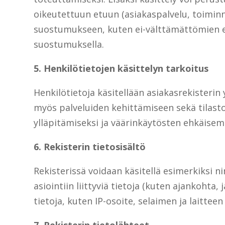
oikeutettuun etuun (asiakaspalvelu, toiminna
suostumukseen, kuten ei-välttämättömien ev
suostumuksella.
5. Henkilötietojen käsittelyn tarkoitus
Henkilötietoja käsitellään asiakasrekisterin
myös palveluiden kehittämiseen sekä tilasto
ylläpitämiseksi ja väärinkäytösten ehkäisemi
6. Rekisterin tietosisältö
Rekisterissä voidaan käsitellä esimerkiksi n
asiointiin liittyviä tietoja (kuten ajankohta,
tietoja, kuten IP-osoite, selaimen ja laitteen