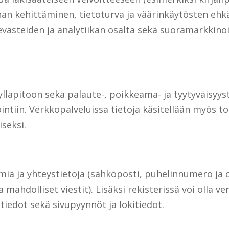
n kehittäminen, tietoturva ja väärinkäytösten ehkäis
ästeiden ja analytiikan osalta sekä suoramarkkinoin
 ylläpitoon sekä palaute-, poikkeama- ja tyytyväisyys
intiin. Verkkopalveluissa tietoja käsitellään myös 
seksi.
imiä ja yhteystietoja (sähköposti, puhelinnumero ja o
 ja mahdolliset viestit). Lisäksi rekisterissä voi olla
 tiedot sekä sivupyynnöt ja lokitiedot.