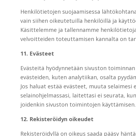
Henkilötietojen suojaamisessa lähtökohtana
vain siihen oikeutetuilla henkilöillä ja kä
Käsittelemme ja tallennamme henkilötietoj
velvoitteiden toteuttamisen kannalta on ta
11. Evästeet
Evästeitä hyödynnetään sivuston toiminnan 
evästeiden, kuten analytiikan, osalta pyyd
Jos haluat estää evästeet, muuta selaimesi 
selainohjelmassasi, laitettasi ei seurata, k
joidenkin sivuston toimintojen käyttämisen.
12. Rekisteröidyn oikeudet
Rekisteröidyllä on oikeus saada pääsy häntä 