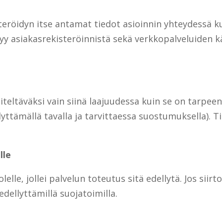
teröidyn itse antamat tiedot asioinnin yhteydessä ku
yy asiakasrekisteröinnistä sekä verkkopalveluiden kä
siteltäväksi vain siinä laajuudessa kuin se on tarpee
llyttämällä tavalla ja tarvittaessa suostumuksella). T
lle
olelle, jollei palvelun toteutus sitä edellytä. Jos sii
dellyttämillä suojatoimilla.