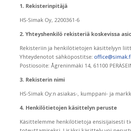
1. Rekisterinpitäjä
HS-Simak Oy, 2200361-6
2. Yhteyshenkilö rekisteriä koskevissa asi
Rekisteriin ja henkilötietojen käsittelyyn li
Yhteydenotot sähköpostitse:
office@simak.f
Postiosoite: Ågreninmäki 14, 61100 PERÄSEI
3. Rekisterin nimi
HS-Simak Oy:n asiakas-, kumppani- ja markki
4. Henkilötietojen käsittelyn peruste
Käsittelemme henkilötietoja ensisijaisesti 
toteuttamiseksi. Lisäksi käsittely voi perust