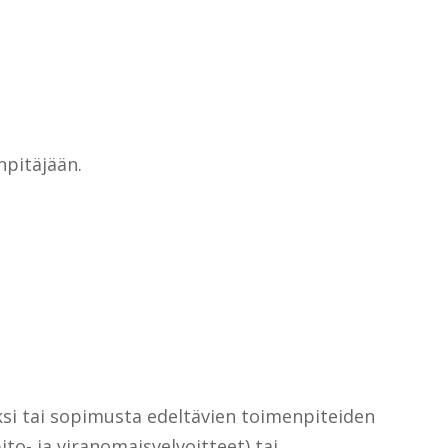
npitäjään.
ksi tai sopimusta edeltävien toimenpiteiden
ito- ja viranomaisvelvoitteet) tai