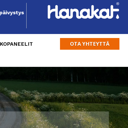
päivystys
OTA YHTEYTTÄ
KOPANEELIT