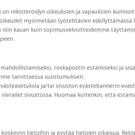
 on rekisteröidyn oikeuksien ja vapauksien kunnioit
yttöoikeudet myönnetään työtehtävien edellyttämässä 
a niin kauan kuin sopimusvelvoitteidemme täyttämi
rpeen.
mahdollistamiseksi, roskapostin estämiseksi ja sisä
ämme tarvittaessa suostumuksen.
evästeasetuksia ja/tai sivuston evästebannerin eväst
un vierailet sivustossa. Huomaa kuitenkin, että estä
koskeviin tietoihin ja pyytää tietojen oikaisua. Reki