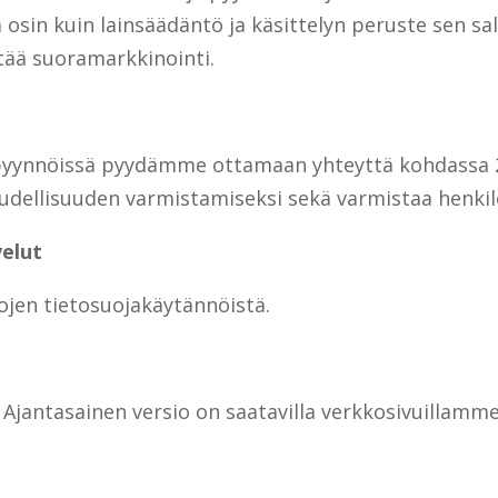
ä osin kuin lainsäädäntö ja käsittelyn peruste sen sal
eltää suoramarkkinointi.
 ja pyynnöissä pyydämme ottamaan yhteyttä kohdassa
udellisuuden varmistamiseksi sekä varmistaa henkil
velut
jen tietosuojakäytännöistä.
 Ajantasainen versio on saatavilla verkkosivuillamme