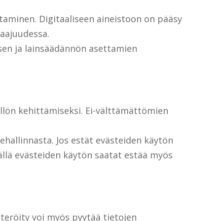
taminen. Digitaaliseen aineistoon on pääsy
laajuudessa.
sen ja lainsäädännön asettamien
llön kehittämiseksi. Ei-välttämättömien
ehallinnasta. Jos estät evästeiden käytön
mällä evästeiden käytön saatat estää myös
steröity voi myös pyytää tietojen