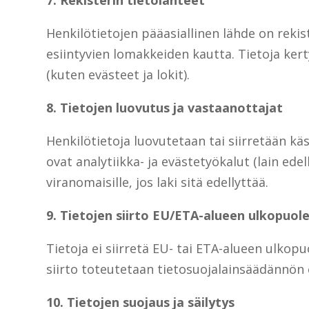
7. Rekisterin tietolähteet
Henkilötietojen pääasiallinen lähde on rekis
esiintyvien lomakkeiden kautta. Tietoja kert
(kuten evästeet ja lokit).
8. Tietojen luovutus ja vastaanottajat
Henkilötietoja luovutetaan tai siirretään kä
ovat analytiikka- ja evästetyökalut (lain ede
viranomaisille, jos laki sitä edellyttää.
9. Tietojen siirto EU/ETA-alueen ulkopuole
Tietoja ei siirretä EU- tai ETA-alueen ulkopu
siirto toteutetaan tietosuojalainsäädännön e
10. Tietojen suojaus ja säilytys