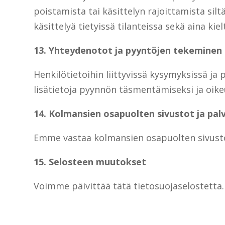
poistamista tai käsittelyn rajoittamista silt
käsittelyä tietyissä tilanteissa sekä aina ki
13. Yhteydenotot ja pyyntöjen tekeminen
Henkilötietoihin liittyvissä kysymyksissä
lisätietoja pyynnön täsmentämiseksi ja oike
14. Kolmansien osapuolten sivustot ja pal
Emme vastaa kolmansien osapuolten sivusto
15. Selosteen muutokset
Voimme päivittää tätä tietosuojaselostetta.