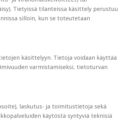
y). Tietyissä tilanteissa käsittely perustuu
nissa silloin, kun se toteutetaan
tietojen käsittelyyn. Tietoja voidaan käyttää
toimivuuden varmistamiseksi, tietoturvan
soite), laskutus- ja toimitustietoja sekä
 verkkopalveluiden käytöstä syntyviä teknisiä