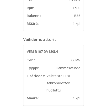
Rpm:
1500
Rakenne:
B35
Määrä:
1 kpl
Vaihdemoottorit
VEM R107 DV180L4
Teho:
22 kW
Tyyppi:
Hammasvaihde
Lisätiedot:
Vaihteisto uusi,
sähkömoottori
huollettu
Määrä:
1 kpl