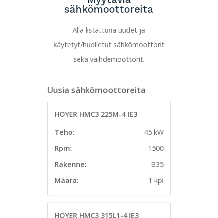
sähkömoottoreita
Alla listattuna uudet ja
käytetyt/huolletut sähkömoottorit
sekä vaihdemoottorit.
Uusia sähkömoottoreita
HOYER HMC3 225M-4 IE3
Teho:
45 kW
Rpm:
1500
Rakenne:
B35
Määrä:
1 kpl
HOYER HMC3 315L1-4 IE3