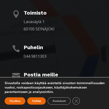
Toimisto

Lavaväylä 1
60100 SEINÄJOKI
Puhelin

044 9811303
Postia meille

office@simak.fi
Sivustolla voidaan käyttää evästeitä sivuston toiminnallisuuden
vuoksi, roskapostisuojaukseen, käyttäjäkokemuksen
parantamiseen ja analysointiin.
Sulje evästebanneri
Hyväksy
Hylkää
Asetukset