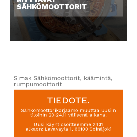
SÄHKÖMOOTTORIT
Simak Sähkömoottorit, käämintä,
rumpumoottorit
TIEDOTE.
Sähkömoottorikorjaamo muuttaa uusiin
tiloihin 20-24.11 välisenä aikana.
Uusi käyntiosoitteemme 24.11
alkaen: Lavaväylä 1, 60100 Seinäjoki