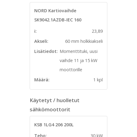
NORD Kartiovaihde
SK9042.1AZDB-IEC 160
i:
23,89
Akseli:
60 mm holkkiakseli
Lisätiedot:
Momenttituki, uusi
vaihde 11 ja 15 kW
moottorille
Määrä:
1 kpl
Käytetyt / huolletut
sähkömoottorit
KSB 1LG4 206 200L
Teho:
30 kW