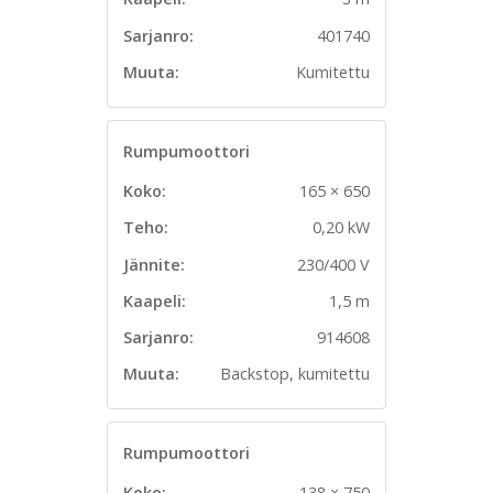
Sarjanro:
401740
Muuta:
Kumitettu
Rumpumoottori
Koko:
165 × 650
Teho:
0,20 kW
Jännite:
230/400 V
Kaapeli:
1,5 m
Sarjanro:
914608
Muuta:
Backstop, kumitettu
Rumpumoottori
Koko:
138 × 750