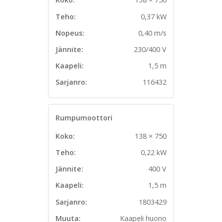
Teho:
0,37 kW
Nopeus:
0,40 m/s
Jännite:
230/400 V
Kaapeli:
1,5 m
Sarjanro:
116432
Rumpumoottori
Koko:
138 × 750
Teho:
0,22 kW
Jännite:
400 V
Kaapeli:
1,5 m
Sarjanro:
1803429
Muuta:
Kaapeli huono