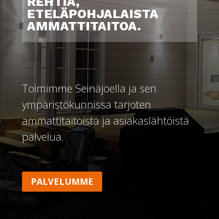
REHTIÄ,
ETELÄPOHJALAISTA
AMMATTITAITOA.
Toimimme Seinäjoella ja sen
ympäristökunnissa tarjoten
ammattitaitoista ja asiakaslähtöistä
palvelua.
PALVELUMME