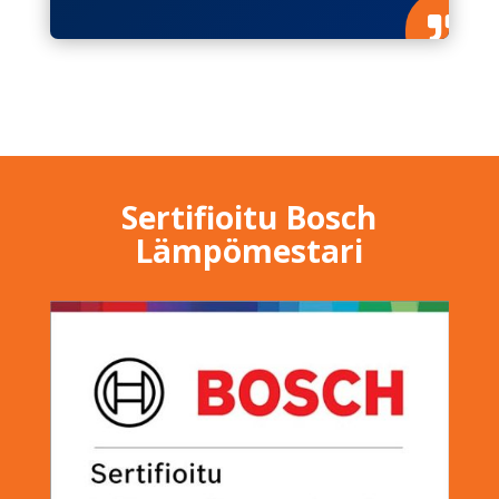

Sertifioitu Bosch
Lämpömestari