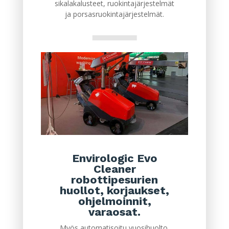
sikalakalusteet, ruokintajärjestelmät
ja porsasruokintajärjestelmät.
Envirologic Evo
Cleaner
robottipesurien
huollot, korjaukset,
ohjelmoinnit,
varaosat.
Myös automatisoitu vuosihuolto.