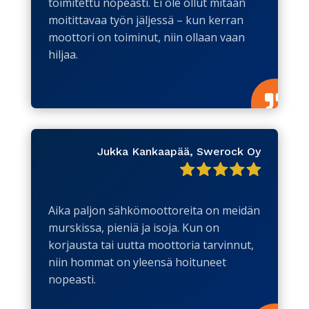
toimitettu nopeasti. Ei ole ollut mitään
moitittavaa työn jäljessä – kun kerran
moottori on toiminut, niin ollaan vaan
hiljaa.

Jukka Kankaapää, Swerock Oy
Aika paljon sähkömoottoreita on meidän
murskissa, pieniä ja isoja. Kun on
korjausta tai uutta moottoria tarvinnut,
niin hommat on yleensä hoituneet
nopeasti.