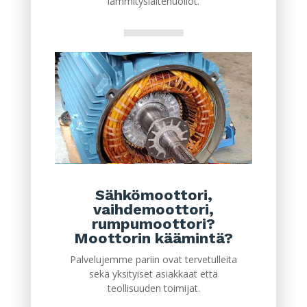
lämmityslaitehuollot.
Sähkömoottori,
vaihdemoottori,
rumpumoottori?
Moottorin käämintä?
Palvelujemme pariin ovat tervetulleita
sekä yksityiset asiakkaat että
teollisuuden toimijat.