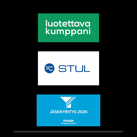
Sivustolla voidaan käyttää evästeitä sivuston toiminnallisuuden
vuoksi, roskapostisuojaukseen, käyttäjäkokemuksen
parantamiseen ja analysointiin.