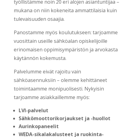
työllistämme noin 20 eri alojen asiantuntijaa –
mukana on niin kokeneita ammattilaisia kuin
tulevaisuuden osaajia.
Panostamme myös koulutukseen: tarjoamme
vuosittain useille sähköalan opiskelijoille
erinomaisen oppimisympäristön ja arvokasta
käytännön kokemusta.
Palvelumme eivät rajoitu vain
sähköasennuksiin – olemme kehittäneet
toimintaamme monipuolisesti. Nykyisin
tarjoamme asiakkaillemme myös:
LVI-palvelut
Sähkömoottorikorjaukset ja -huollot
Aurinkopaneelit
WEDA-sikalakalusteet ja ruokinta-